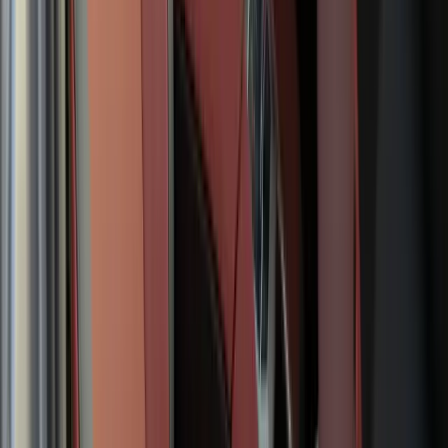
trafikanter. Dataene bruges til at støtte førerassistentsystemerne og
øge sikkerheden på hver tur.
Din intelligente assistent.
BMW Intelligent Personal Assistant lærer løbende og giver nem
adgang til navigation, kommunikation, underholdning og bilkontrol.
Den kan proaktivt komme med forslag og håndtere gentagne
opgaver, mens du kører, og holder sig altid automatisk opdateret.
Plads, hvor du har brug for det.
Bagagerummet på BMW iX3 har en generøs kapacitet på op til
1.750 liter. Der er også 58 liter ekstra plads under motorhjelmen,
hvor ladekablet kan opbevares sikkert og let tilgængeligt.
Elegant og funktionelt interiør.